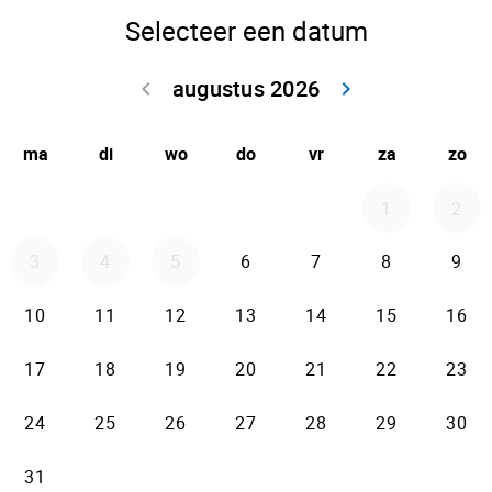
Selecteer een datum
augustus 2026
keyboard_arrow_left
keyboard_arrow_right
Ga terug juli 2
Doorga
ma
di
wo
do
vr
za
zo
1
2
3
4
5
6
7
8
9
10
11
12
13
14
15
16
17
18
19
20
21
22
23
24
25
26
27
28
29
30
31