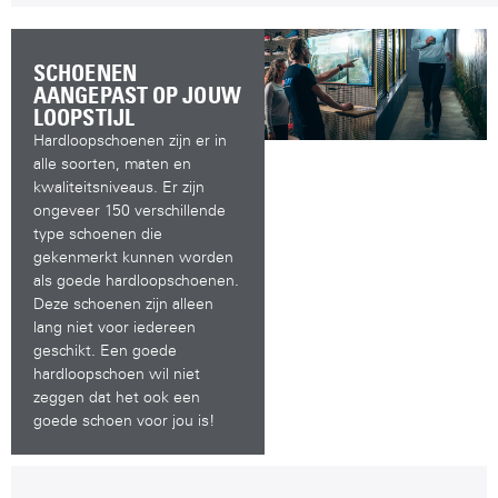
SCHOENEN
AANGEPAST OP JOUW
LOOPSTIJL
Hardloopschoenen zijn er in
alle soorten, maten en
kwaliteitsniveaus. Er zijn
ongeveer 150 verschillende
type schoenen die
gekenmerkt kunnen worden
als goede hardloopschoenen.
Deze schoenen zijn alleen
lang niet voor iedereen
geschikt. Een goede
hardloopschoen wil niet
zeggen dat het ook een
goede schoen voor jou is!