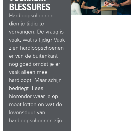
BLESSURES
Hardloopschoenen
dien je tijdig te
vervangen. De vraag is
vaak; wat is tijdig? Vaak
zien hardloopschoenen
er van de buitenkant
nog goed omdat je er
vaak alleen mee
hardloopt. Maar schijn
bedriegt. Lees
hieronder waar je op
moet letten en wat de
levensduur van
hardloopschoenen zijn.