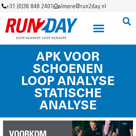
+31 (0)36 848 2401
almere@run2day.nl
APK VOOR
SCHOENEN
LOOP ANALYSE
STATISCHE
ANALYSE
VOORKOM