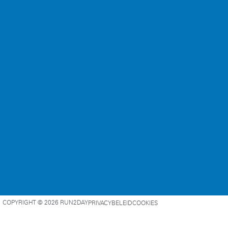
COPYRIGHT © 2026 RUN2DAY
PRIVACYBELEID
COOKIES