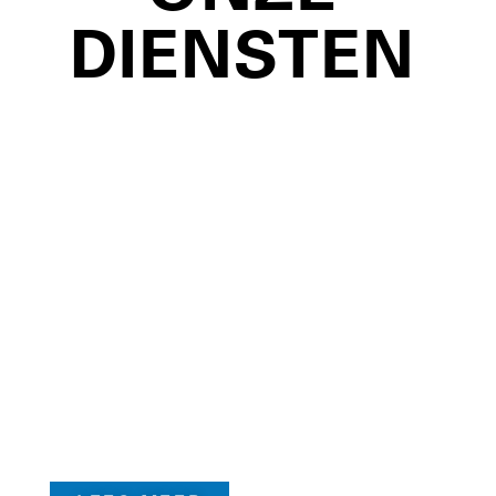
DIENSTEN
LOOPANALYSE
RUN2DAY STAAT BEKEND OM
DE KWALITEIT VAN ONZE
LOOPANALYSES. EEN
GRONDIGE ANALYSE ZORGT
VOOR DE PERFECTE MATCH
VAN EEN SCHOEN.