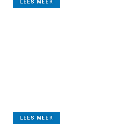
LEES MEER
APK VOOR JE SCHOENEN
HARDLOOPSCHOENEN DIEN JE
TIJDIG TE VERVANGEN. DE
VRAAG IS VAAK; WAT IS TIJDIG?
WIJ NEMEN JOUW SCHOENEN
ONDER DE LOEP.
LEES MEER