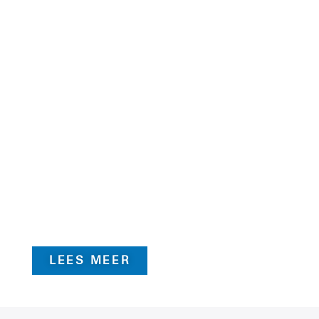
STATISCHE ANALYSE
M.B.V. EEN
COMPUTERBEGELEIDE
VOETANALYSE VOLGT EEN
ADVIES OF INDIVIDUELE
INLEGZOLEN EFFECTIEF
ZULLEN ZIJN VOOR JOU ALS
HARDLOPER.
LEES MEER